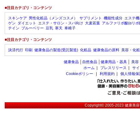
■注目カテゴリ・コンテンツ
スキンケア
男性化粧品（メンズコスメ）
サプリメント
機能性成分
エステ機
ゲン
ダイエット
エステ・サロン・スパ向け
大麦若葉
アルファリポ酸(αリポ
テイン
ブルーベリー
豆乳
寒天
車椅子
■注目カテゴリ・コンテンツ
決済代行
印刷
健康食品の製造(受託製造)
化粧品
健康食品の原料
美容・化粧
健康食品
│
自然食品
│
健康用品・器具
│
美容
ホーム
|
プレスリリース
|
サイ
Cookieポリシー
|
利用規約
|
個人情報保
Copyright© 2005-2023
健康美容