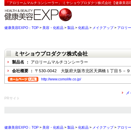
「アロリームマルチコンシーラー」:ミヤショウプロダクツ株式会社【健康美容E
健康美容EXPO：TOP
>
美容・化粧品
>
製品
>
化粧品
>
メイクアップ
>
アロリ
ミヤショウプロダクツ株式会社
製品名 ：
アロリームマルチコンシーラー
会社概要 ：
〒530-0042 大阪府大阪市北区天満橋１丁目５－９
http://www.comolife.co.jp/
メ
PRサイト
健康美容EXPO：TOP
>
美容・化粧品
>
製品
>
化粧品
>
メイクアップ
>
アロリ