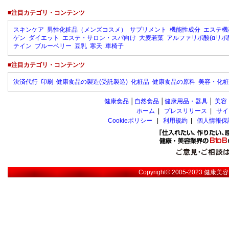
■注目カテゴリ・コンテンツ
スキンケア
男性化粧品（メンズコスメ）
サプリメント
機能性成分
エステ機
ゲン
ダイエット
エステ・サロン・スパ向け
大麦若葉
アルファリポ酸(αリポ
テイン
ブルーベリー
豆乳
寒天
車椅子
■注目カテゴリ・コンテンツ
決済代行
印刷
健康食品の製造(受託製造)
化粧品
健康食品の原料
美容・化粧
健康食品
│
自然食品
│
健康用品・器具
│
美容
ホーム
|
プレスリリース
|
サイ
Cookieポリシー
|
利用規約
|
個人情報保
Copyright© 2005-2023
健康美容