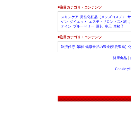
■注目カテゴリ・コンテンツ
スキンケア
男性化粧品（メンズコスメ）
サ
ゲン
ダイエット
エステ・サロン・スパ向け
テイン
ブルーベリー
豆乳
寒天
車椅子
■注目カテゴリ・コンテンツ
決済代行
印刷
健康食品の製造(受託製造)
健康食品
│
Cookie