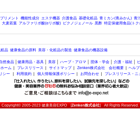
プリメント
機能性成分
エステ機器
介護食品
基礎化粧品
青ミカン(青みかん)
青汁
大麦若葉
アルファリポ酸(αリポ酸)
ピクノジェノール
黒酢
特定保健用食品(トク
化粧品
健康食品の原料
美容・化粧品の製造
健康食品の機器設備
自然食品
│
健康用品・器具
│
美容
│
ハーブ・アロマ
│
団体・学会
│
介護・福祉
│
ホーム
|
プレスリリース
|
サイトマップ
|
Zenken株式会社 会社概要
|
ヘルプ
ポリシー
|
利用規約
|
個人情報保護ポリシー
|
お問合わせ
|
プレスリリース・ニ
Copyright© 2005-2023
健康美容EXPO
[
Zenken株式会社
] All Rights Reserved.