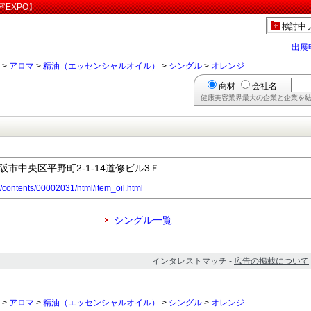
EXPO】
検討中
出展
>
アロマ
>
精油（エッセンシャルオイル）
>
シングル
>
オレンジ
商材
会社名
健康美容業界最大の企業と企業を結
大阪市中央区平野町2-1-14道修ビル3Ｆ
n/contents/00002031/html/item_oil.html
シングル一覧
インタレストマッチ -
広告の掲載について
>
アロマ
>
精油（エッセンシャルオイル）
>
シングル
>
オレンジ