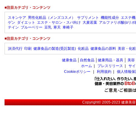
■注目カテゴリ・コンテンツ
スキンケア
男性化粧品（メンズコスメ）
サプリメント
機能性成分
エステ機
ゲン
ダイエット
エステ・サロン・スパ向け
大麦若葉
アルファリポ酸(αリポ
テイン
ブルーベリー
豆乳
寒天
車椅子
■注目カテゴリ・コンテンツ
決済代行
印刷
健康食品の製造(受託製造)
化粧品
健康食品の原料
美容・化粧
健康食品
│
自然食品
│
健康用品・器具
│
美容
ホーム
|
プレスリリース
|
サイ
Cookieポリシー
|
利用規約
|
個人情報保
Copyright© 2005-2023
健康美容