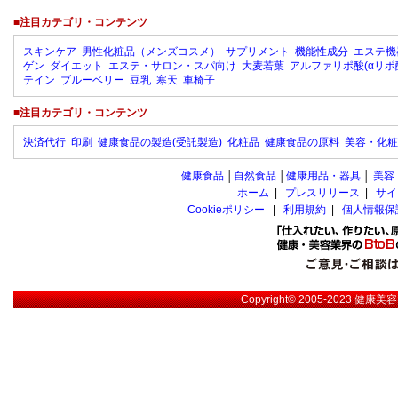
■注目カテゴリ・コンテンツ
スキンケア
男性化粧品（メンズコスメ）
サプリメント
機能性成分
エステ機
ゲン
ダイエット
エステ・サロン・スパ向け
大麦若葉
アルファリポ酸(αリポ
テイン
ブルーベリー
豆乳
寒天
車椅子
■注目カテゴリ・コンテンツ
決済代行
印刷
健康食品の製造(受託製造)
化粧品
健康食品の原料
美容・化粧
健康食品
│
自然食品
│
健康用品・器具
│
美容
ホーム
|
プレスリリース
|
サイ
Cookieポリシー
|
利用規約
|
個人情報保
Copyright© 2005-2023
健康美容