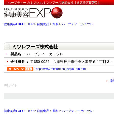
「ハーブティー カミツレ」:ミツレフーズ株式会社【健康美容EXPO】
健康美容EXPO：TOP
>
自然食品
>
原料
>
ハーブティー カミツレ
ミツレフーズ株式会社
製品名 ：
ハーブティー カミツレ
会社概要 ：
〒650-0024 兵庫県神戸市中央区海岸通４丁目
http://www.mitsure.co.jp/syouhin.html
原
PRサイト
健康美容EXPO：TOP
>
自然食品
>
原料
>
ハーブティー カミツレ