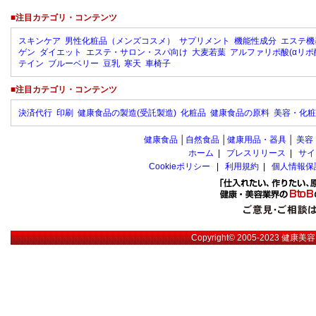
■注目カテゴリ・コンテンツ
スキンケア
男性化粧品（メンズコスメ）
サプリメント
機能性成分
エステ機
ゲン
ダイエット
エステ・サロン・スパ向け
大麦若葉
アルファリポ酸(αリポ
テイン
ブルーベリー
豆乳
寒天
車椅子
■注目カテゴリ・コンテンツ
決済代行
印刷
健康食品の製造(受託製造)
化粧品
健康食品の原料
美容・化粧
健康食品
│
自然食品
│
健康用品・器具
│
美容
ホーム
|
プレスリリース
|
サイ
Cookieポリシー
|
利用規約
|
個人情報保
Copyright© 2005-2023
健康美容