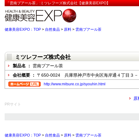
「雲南プアール茶」:ミツレフーズ株式会社【健康美容EXPO】
健康美容EXPO：TOP
>
自然食品
>
原料
>
雲南プアール茶
ミツレフーズ株式会社
製品名 ：
雲南プアール茶
会社概要 ：
〒650-0024 兵庫県神戸市中央区海岸通４丁目
http://www.mitsure.co.jp/syouhin.html
原
PRサイト
健康美容EXPO：TOP
>
自然食品
>
原料
>
雲南プアール茶