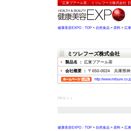
「広東プアール茶」:ミツレフーズ株式会社【健
健康美容EXPO：TOP
>
自然食品
>
原料
>
広
ミツレフーズ株式会社
製品名 ：
広東プアール茶
会社概要 ：
〒650-0024 兵
http://www.mitsure.co.j
PRサイト
健康美容EXPO：TOP
>
自然食品
>
原料
>
広