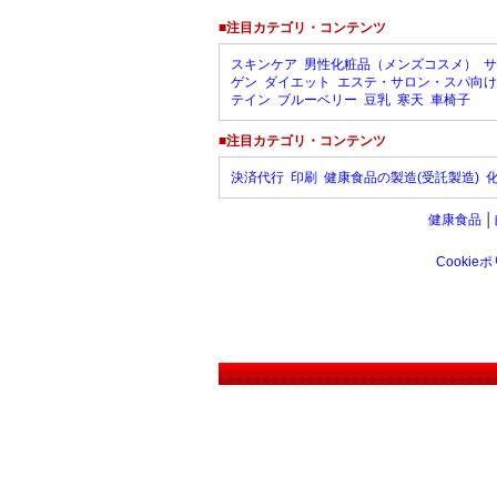
■注目カテゴリ・コンテンツ
スキンケア
男性化粧品（メンズコスメ）
サ
ゲン
ダイエット
エステ・サロン・スパ向け
テイン
ブルーベリー
豆乳
寒天
車椅子
■注目カテゴリ・コンテンツ
決済代行
印刷
健康食品の製造(受託製造)
健康食品
│
Cookie