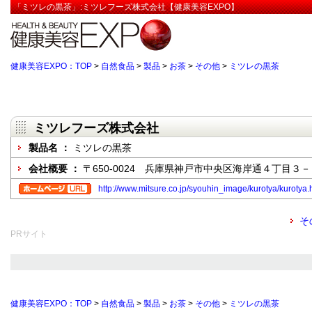
「ミツレの黒茶」:ミツレフーズ株式会社【健康美容EXPO】
健康美容EXPO：TOP
>
自然食品
>
製品
>
お茶
>
その他
>
ミツレの黒茶
ミツレフーズ株式会社
製品名 ：
ミツレの黒茶
会社概要 ：
〒650-0024 兵庫県神戸市中央区海岸通４丁目
http://www.mitsure.co.jp/syouhin_image/kurotya/kurotya.
そ
PRサイト
健康美容EXPO：TOP
>
自然食品
>
製品
>
お茶
>
その他
>
ミツレの黒茶