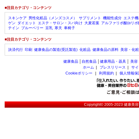
■注目カテゴリ・コンテンツ
スキンケア
男性化粧品（メンズコスメ）
サプリメント
機能性成分
エステ機
ゲン
ダイエット
エステ・サロン・スパ向け
大麦若葉
アルファリポ酸(αリポ
テイン
ブルーベリー
豆乳
寒天
車椅子
■注目カテゴリ・コンテンツ
決済代行
印刷
健康食品の製造(受託製造)
化粧品
健康食品の原料
美容・化粧
健康食品
│
自然食品
│
健康用品・器具
│
美容
ホーム
|
プレスリリース
|
サイ
Cookieポリシー
|
利用規約
|
個人情報保
Copyright© 2005-2023
健康美容