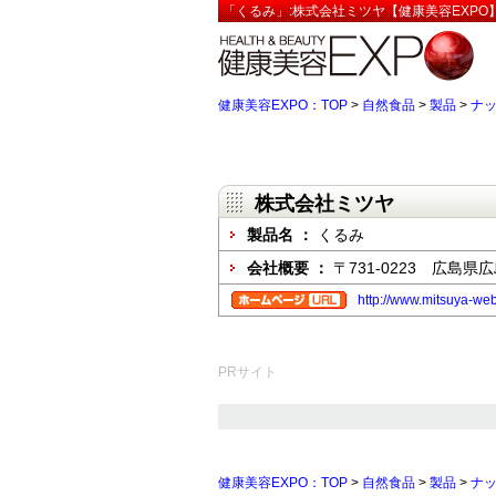
「くるみ」:株式会社ミツヤ【健康美容EXPO
健康美容EXPO：TOP
>
自然食品
>
製品
>
ナ
株式会社ミツヤ
製品名 ：
くるみ
会社概要 ：
〒731-0223 広島県
http://www.mitsuya-web
PRサイト
健康美容EXPO：TOP
>
自然食品
>
製品
>
ナ