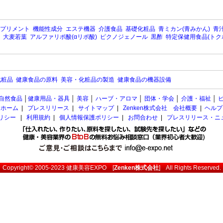
プリメント
機能性成分
エステ機器
介護食品
基礎化粧品
青ミカン(青みかん)
青汁
大麦若葉
アルファリポ酸(αリポ酸)
ピクノジェノール
黒酢
特定保健用食品(トク
化粧品
健康食品の原料
美容・化粧品の製造
健康食品の機器設備
自然食品
│
健康用品・器具
│
美容
│
ハーブ・アロマ
│
団体・学会
│
介護・福祉
│
ホーム
|
プレスリリース
|
サイトマップ
|
Zenken株式会社 会社概要
|
ヘルプ
ポリシー
|
利用規約
|
個人情報保護ポリシー
|
お問合わせ
|
プレスリリース・ニ
Copyright© 2005-2023
健康美容EXPO
[
Zenken株式会社
] All Rights Reserved.