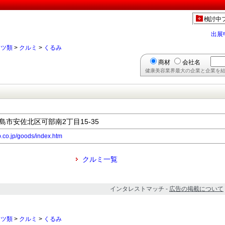
】
検討中
出展
ッツ類
>
クルミ
>
くるみ
商材
会社名
健康美容業界最大の企業と企業を結
広島市安佐北区可部南2丁目15-35
.co.jp/goods/index.htm
クルミ一覧
インタレストマッチ -
広告の掲載について
ッツ類
>
クルミ
>
くるみ