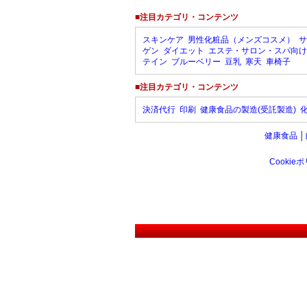
■注目カテゴリ・コンテンツ
スキンケア
男性化粧品（メンズコスメ）
サ
ゲン
ダイエット
エステ・サロン・スパ向け
テイン
ブルーベリー
豆乳
寒天
車椅子
■注目カテゴリ・コンテンツ
決済代行
印刷
健康食品の製造(受託製造)
健康食品
│
Cookie