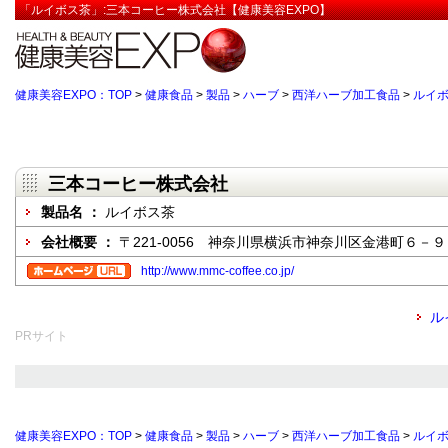
「ルイボス茶」:三本コーヒー株式会社【健康美容EXPO】
健康美容EXPO：TOP
>
健康食品
>
製品
>
ハーブ
>
西洋ハーブ加工食品
>
ルイ
三本コーヒー株式会社
製品名 ：
ルイボス茶
会社概要 ：
〒221-0056 神奈川県横浜市神奈川区金港町６－
http://www.mmc-coffee.co.jp/
ル
PRサイト
健康美容EXPO：TOP
>
健康食品
>
製品
>
ハーブ
>
西洋ハーブ加工食品
>
ルイ