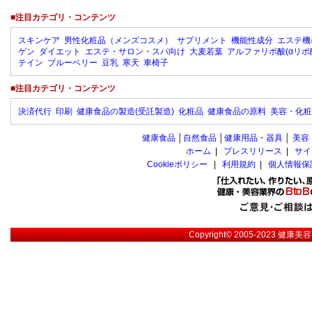
■注目カテゴリ・コンテンツ
スキンケア
男性化粧品（メンズコスメ）
サプリメント
機能性成分
エステ機
ゲン
ダイエット
エステ・サロン・スパ向け
大麦若葉
アルファリポ酸(αリポ
テイン
ブルーベリー
豆乳
寒天
車椅子
■注目カテゴリ・コンテンツ
決済代行
印刷
健康食品の製造(受託製造)
化粧品
健康食品の原料
美容・化粧
健康食品
│
自然食品
│
健康用品・器具
│
美容
ホーム
|
プレスリリース
|
サイ
Cookieポリシー
|
利用規約
|
個人情報保
Copyright© 2005-2023
健康美容