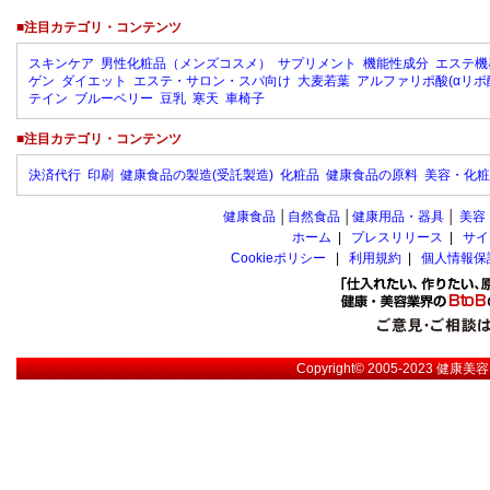
■注目カテゴリ・コンテンツ
スキンケア
男性化粧品（メンズコスメ）
サプリメント
機能性成分
エステ機
ゲン
ダイエット
エステ・サロン・スパ向け
大麦若葉
アルファリポ酸(αリポ
テイン
ブルーベリー
豆乳
寒天
車椅子
■注目カテゴリ・コンテンツ
決済代行
印刷
健康食品の製造(受託製造)
化粧品
健康食品の原料
美容・化粧
健康食品
│
自然食品
│
健康用品・器具
│
美容
ホーム
|
プレスリリース
|
サイ
Cookieポリシー
|
利用規約
|
個人情報保
Copyright© 2005-2023
健康美容