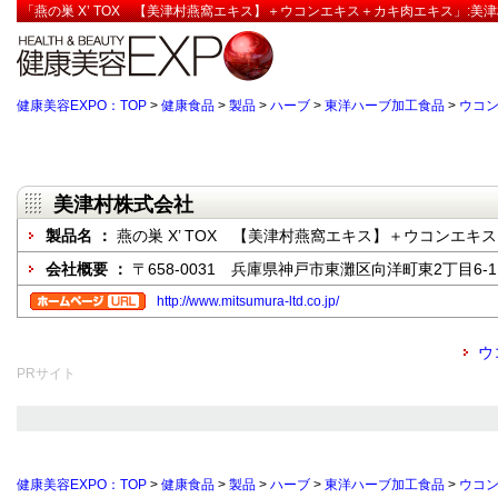
「燕の巣 X’ TOX 【美津村燕窩エキス】＋ウコンエキス＋カキ肉エキス」:美
健康美容EXPO：TOP
>
健康食品
>
製品
>
ハーブ
>
東洋ハーブ加工食品
>
ウコ
美津村株式会社
製品名 ：
燕の巣 X’ TOX 【美津村燕窩エキス】＋ウコンエキ
会社概要 ：
〒658-0031 兵庫県神戸市東灘区向洋町東2丁目6-1
http://www.mitsumura-ltd.co.jp/
ウ
PRサイト
健康美容EXPO：TOP
>
健康食品
>
製品
>
ハーブ
>
東洋ハーブ加工食品
>
ウコ