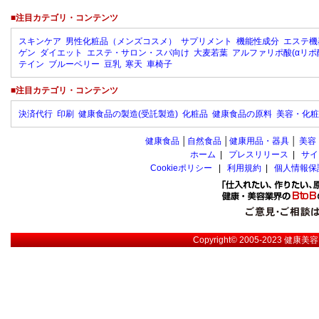
■注目カテゴリ・コンテンツ
スキンケア
男性化粧品（メンズコスメ）
サプリメント
機能性成分
エステ機
ゲン
ダイエット
エステ・サロン・スパ向け
大麦若葉
アルファリポ酸(αリポ
テイン
ブルーベリー
豆乳
寒天
車椅子
■注目カテゴリ・コンテンツ
決済代行
印刷
健康食品の製造(受託製造)
化粧品
健康食品の原料
美容・化粧
健康食品
│
自然食品
│
健康用品・器具
│
美容
ホーム
|
プレスリリース
|
サイ
Cookieポリシー
|
利用規約
|
個人情報保
Copyright© 2005-2023
健康美容