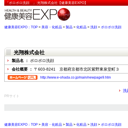
「ポロポロ洗顔 」:光翔株式会社【健康美容EXPO】
健康美容EXPO：TOP
>
美容・化粧品
>
製品
>
化粧品
>
洗顔
>
ポロポロ洗顔
光翔株式会社
製品名 ：
ポロポロ洗顔
会社概要 ：
〒603-8241 京都府京都市北区紫野東泉堂町３
http://www.e-ohada.co.jp/main/newpage9.htm
洗
PRサイト
健康美容EXPO：TOP
>
美容・化粧品
>
製品
>
化粧品
>
洗顔
>
ポロポロ洗顔