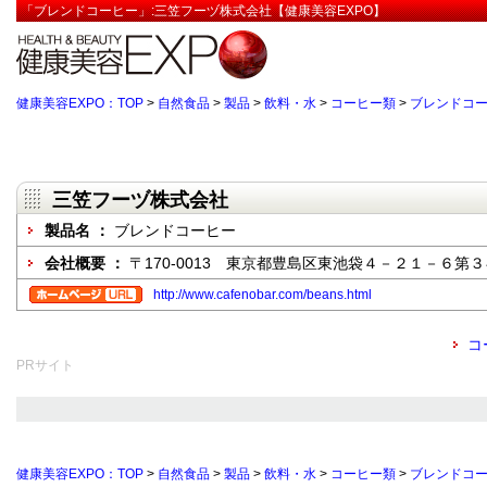
「ブレンドコーヒー」:三笠フーヅ株式会社【健康美容EXPO】
健康美容EXPO：TOP
>
自然食品
>
製品
>
飲料・水
>
コーヒー類
>
ブレンドコ
三笠フーヅ株式会社
製品名 ：
ブレンドコーヒー
会社概要 ：
〒170-0013 東京都豊島区東池袋４－２１－６第
http://www.cafenobar.com/beans.html
コ
PRサイト
健康美容EXPO：TOP
>
自然食品
>
製品
>
飲料・水
>
コーヒー類
>
ブレンドコ