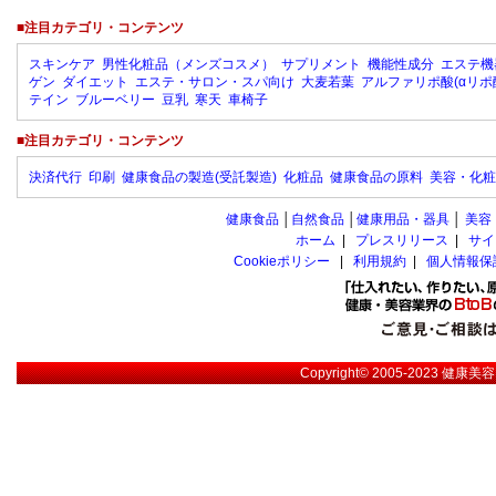
■注目カテゴリ・コンテンツ
スキンケア
男性化粧品（メンズコスメ）
サプリメント
機能性成分
エステ機
ゲン
ダイエット
エステ・サロン・スパ向け
大麦若葉
アルファリポ酸(αリポ
テイン
ブルーベリー
豆乳
寒天
車椅子
■注目カテゴリ・コンテンツ
決済代行
印刷
健康食品の製造(受託製造)
化粧品
健康食品の原料
美容・化粧
健康食品
│
自然食品
│
健康用品・器具
│
美容
ホーム
|
プレスリリース
|
サイ
Cookieポリシー
|
利用規約
|
個人情報保
Copyright© 2005-2023
健康美容