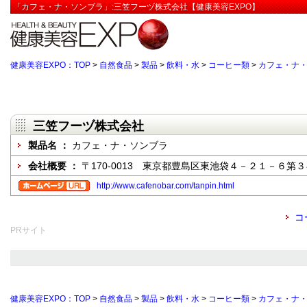
「カフェ・ナ・ソンブラ」:三笠フーヅ株式会社【健康美容EXPO】
健康美容EXPO：TOP
>
自然食品
>
製品
>
飲料・水
>
コーヒー類
>
カフェ・ナ
三笠フーヅ株式会社
製品名 ：
カフェ・ナ・ソンブラ
会社概要 ：
〒170-0013 東京都豊島区東池袋４－２１－６第
http://www.cafenobar.com/tanpin.html
コ
PRサイト
健康美容EXPO：TOP
>
自然食品
>
製品
>
飲料・水
>
コーヒー類
>
カフェ・ナ