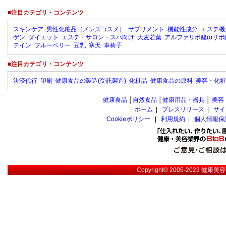
■注目カテゴリ・コンテンツ
スキンケア
男性化粧品（メンズコスメ）
サプリメント
機能性成分
エステ機
ゲン
ダイエット
エステ・サロン・スパ向け
大麦若葉
アルファリポ酸(αリポ
テイン
ブルーベリー
豆乳
寒天
車椅子
■注目カテゴリ・コンテンツ
決済代行
印刷
健康食品の製造(受託製造)
化粧品
健康食品の原料
美容・化粧
健康食品
│
自然食品
│
健康用品・器具
│
美容
ホーム
|
プレスリリース
|
サイ
Cookieポリシー
|
利用規約
|
個人情報保
Copyright© 2005-2023
健康美容