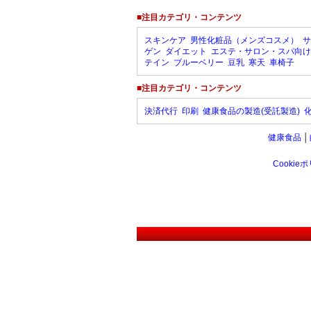
■注目カテゴリ・コンテンツ
スキンケア
男性化粧品（メンズコスメ）
サ
ゲン
ダイエット
エステ・サロン・スパ向け
テイン
ブルーベリー
豆乳
寒天
車椅子
■注目カテゴリ・コンテンツ
決済代行
印刷
健康食品の製造(受託製造)
健康食品
│
Cookie