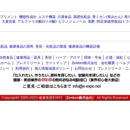
プリメント
機能性成分
エステ機器
介護食品
基礎化粧品
青ミカン(青みかん)
青汁
大麦若葉
アルファリポ酸(αリポ酸)
ピクノジェノール
黒酢
特定保健用食品(トク
化粧品
健康食品の原料
美容・化粧品の製造
健康食品の機器設備
自然食品
│
健康用品・器具
│
美容
│
ハーブ・アロマ
│
団体・学会
│
介護・福祉
│
ホーム
|
プレスリリース
|
サイトマップ
|
Zenken株式会社 会社概要
|
ヘルプ
ポリシー
|
利用規約
|
個人情報保護ポリシー
|
お問合わせ
|
プレスリリース・ニ
Copyright© 2005-2023
健康美容EXPO
[
Zenken株式会社
] All Rights Reserved.