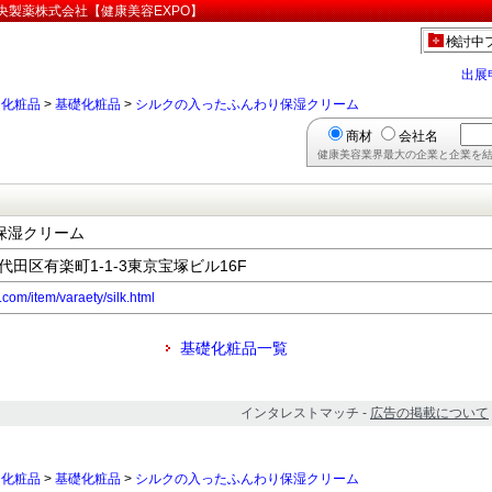
央製薬株式会社【健康美容EXPO】
検討中
出展
>
化粧品
>
基礎化粧品
>
シルクの入ったふんわり保湿クリーム
商材
会社名
健康美容業界最大の企業と企業を結
保湿クリーム
千代田区有楽町1-1-3東京宝塚ビル16F
com/item/varaety/silk.html
基礎化粧品一覧
インタレストマッチ -
広告の掲載について
>
化粧品
>
基礎化粧品
>
シルクの入ったふんわり保湿クリーム