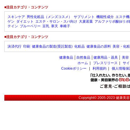
■注目カテゴリ・コンテンツ
スキンケア
男性化粧品（メンズコスメ）
サプリメント
機能性成分
エステ機
ゲン
ダイエット
エステ・サロン・スパ向け
大麦若葉
アルファリポ酸(αリポ
テイン
ブルーベリー
豆乳
寒天
車椅子
■注目カテゴリ・コンテンツ
決済代行
印刷
健康食品の製造(受託製造)
化粧品
健康食品の原料
美容・化粧
健康食品
│
自然食品
│
健康用品・器具
│
美容
ホーム
|
プレスリリース
|
サイ
Cookieポリシー
|
利用規約
|
個人情報保
Copyright© 2005-2023
健康美容