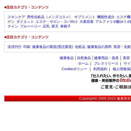
■注目カテゴリ・コンテンツ
スキンケア
男性化粧品（メンズコスメ）
サプリメント
機能性成分
エステ機
ゲン
ダイエット
エステ・サロン・スパ向け
大麦若葉
アルファリポ酸(αリポ
テイン
ブルーベリー
豆乳
寒天
車椅子
■注目カテゴリ・コンテンツ
決済代行
印刷
健康食品の製造(受託製造)
化粧品
健康食品の原料
美容・化粧
健康食品
│
自然食品
│
健康用品・器具
│
美容
ホーム
|
プレスリリース
|
サイ
Cookieポリシー
|
利用規約
|
個人情報保
Copyright© 2005-2023
健康美容