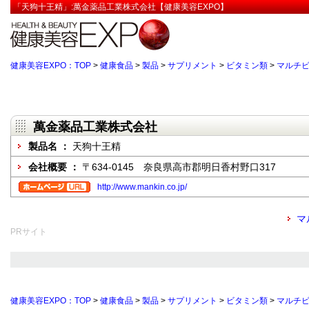
「天狗十王精」:萬金薬品工業株式会社【健康美容EXPO】
健康美容EXPO：TOP
>
健康食品
>
製品
>
サプリメント
>
ビタミン類
>
マルチ
萬金薬品工業株式会社
製品名 ：
天狗十王精
会社概要 ：
〒634-0145 奈良県高市郡明日香村野口317
http://www.mankin.co.jp/
マ
PRサイト
健康美容EXPO：TOP
>
健康食品
>
製品
>
サプリメント
>
ビタミン類
>
マルチ