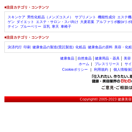
■注目カテゴリ・コンテンツ
スキンケア
男性化粧品（メンズコスメ）
サプリメント
機能性成分
エステ機
ゲン
ダイエット
エステ・サロン・スパ向け
大麦若葉
アルファリポ酸(αリポ
テイン
ブルーベリー
豆乳
寒天
車椅子
■注目カテゴリ・コンテンツ
決済代行
印刷
健康食品の製造(受託製造)
化粧品
健康食品の原料
美容・化粧
健康食品
│
自然食品
│
健康用品・器具
│
美容
ホーム
|
プレスリリース
|
サイ
Cookieポリシー
|
利用規約
|
個人情報保
Copyright© 2005-2023
健康美容