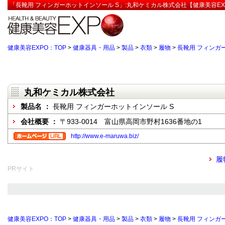
「長靴用 フィンガーホットインソール S」:丸和ケミカル株式会社【健康美容EX
健康美容EXPO：TOP
>
健康器具・用品
>
製品
>
衣類
>
履物
>
長靴用 フィンガ
丸和ケミカル株式会社
製品名 ：
長靴用 フィンガーホットインソール S
会社概要 ：
〒933-0014 富山県高岡市野村1636番地の1
http://www.e-maruwa.biz/
履
PRサイト
健康美容EXPO：TOP
>
健康器具・用品
>
製品
>
衣類
>
履物
>
長靴用 フィンガ