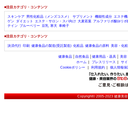
■注目カテゴリ・コンテンツ
スキンケア
男性化粧品（メンズコスメ）
サプリメント
機能性成分
エステ機
ゲン
ダイエット
エステ・サロン・スパ向け
大麦若葉
アルファリポ酸(αリポ
テイン
ブルーベリー
豆乳
寒天
車椅子
■注目カテゴリ・コンテンツ
決済代行
印刷
健康食品の製造(受託製造)
化粧品
健康食品の原料
美容・化粧
健康食品
│
自然食品
│
健康用品・器具
│
美容
ホーム
|
プレスリリース
|
サイ
Cookieポリシー
|
利用規約
|
個人情報保
Copyright© 2005-2023
健康美容