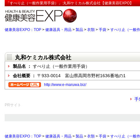
「すべり止（一般作業用手袋）」:丸和ケミカル株式会社【健康美容EXPO】
健康美容EXPO：TOP
>
健康器具・用品
>
製品
>
衣類
>
手袋
>
すべり止（一般
丸和ケミカル株式会社
製品名 ：
すべり止（一般作業用手袋）
会社概要 ：
〒933-0014 富山県高岡市野村1636番地の1
http://www.e-maruwa.biz/
手
PRサイト
健康美容EXPO：TOP
>
健康器具・用品
>
製品
>
衣類
>
手袋
>
すべり止（一般