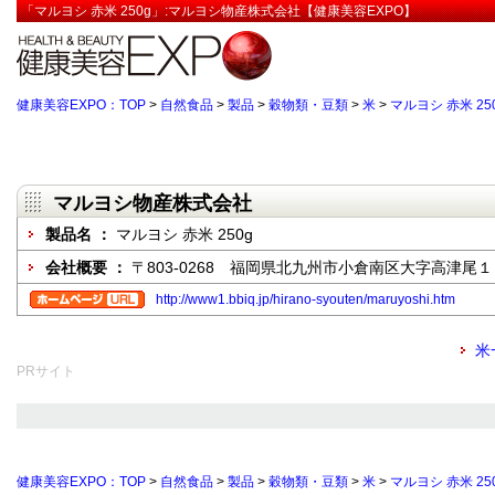
「マルヨシ 赤米 250g」:マルヨシ物産株式会社【健康美容EXPO】
健康美容EXPO：TOP
>
自然食品
>
製品
>
穀物類・豆類
>
米
>
マルヨシ 赤米 25
マルヨシ物産株式会社
製品名 ：
マルヨシ 赤米 250g
会社概要 ：
〒803-0268 福岡県北九州市小倉南区大字高津尾
http://www1.bbiq.jp/hirano-syouten/maruyoshi.htm
米
PRサイト
健康美容EXPO：TOP
>
自然食品
>
製品
>
穀物類・豆類
>
米
>
マルヨシ 赤米 25