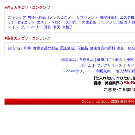
■注目カテゴリ・コンテンツ
スキンケア
男性化粧品（メンズコスメ）
サプリメント
機能性成分
エステ機
ゲン
ダイエット
エステ・サロン・スパ向け
大麦若葉
アルファリポ酸(αリポ
テイン
ブルーベリー
豆乳
寒天
車椅子
■注目カテゴリ・コンテンツ
決済代行
印刷
健康食品の製造(受託製造)
化粧品
健康食品の原料
美容・化粧
健康食品
│
自然食品
│
健康用品・器具
│
美容
ホーム
|
プレスリリース
|
サイ
Cookieポリシー
|
利用規約
|
個人情報保
Copyright© 2005-2023
健康美容