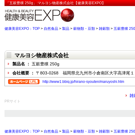
「五穀豊穣 250g」:マルヨシ物産株式会社【健康美容EXPO】
健康美容EXPO：TOP
>
自然食品
>
製品
>
穀物類・豆類
>
雑穀類
>
五穀豊穣 250
マルヨシ物産株式会社
製品名 ：
五穀豊穣 250g
会社概要 ：
〒803-0268 福岡県北九州市小倉南区大字高津尾
http://www1.bbiq.jp/hirano-syouten/maruyoshi.htm
雑
PRサイト
健康美容EXPO：TOP
>
自然食品
>
製品
>
穀物類・豆類
>
雑穀類
>
五穀豊穣 250