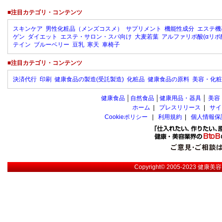
■注目カテゴリ・コンテンツ
スキンケア
男性化粧品（メンズコスメ）
サプリメント
機能性成分
エステ機
ゲン
ダイエット
エステ・サロン・スパ向け
大麦若葉
アルファリポ酸(αリポ
テイン
ブルーベリー
豆乳
寒天
車椅子
■注目カテゴリ・コンテンツ
決済代行
印刷
健康食品の製造(受託製造)
化粧品
健康食品の原料
美容・化粧
健康食品
│
自然食品
│
健康用品・器具
│
美容
ホーム
|
プレスリリース
|
サイ
Cookieポリシー
|
利用規約
|
個人情報保
Copyright© 2005-2023
健康美容