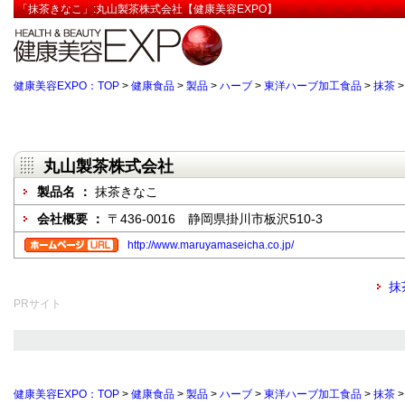
「抹茶きなこ」:丸山製茶株式会社【健康美容EXPO】
健康美容EXPO：TOP
>
健康食品
>
製品
>
ハーブ
>
東洋ハーブ加工食品
>
抹茶
丸山製茶株式会社
製品名 ：
抹茶きなこ
会社概要 ：
〒436-0016 静岡県掛川市板沢510-3
http://www.maruyamaseicha.co.jp/
抹
PRサイト
健康美容EXPO：TOP
>
健康食品
>
製品
>
ハーブ
>
東洋ハーブ加工食品
>
抹茶