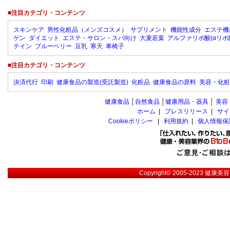
■注目カテゴリ・コンテンツ
スキンケア
男性化粧品（メンズコスメ）
サプリメント
機能性成分
エステ機
ゲン
ダイエット
エステ・サロン・スパ向け
大麦若葉
アルファリポ酸(αリポ
テイン
ブルーベリー
豆乳
寒天
車椅子
■注目カテゴリ・コンテンツ
決済代行
印刷
健康食品の製造(受託製造)
化粧品
健康食品の原料
美容・化粧
健康食品
│
自然食品
│
健康用品・器具
│
美容
ホーム
|
プレスリリース
|
サイ
Cookieポリシー
|
利用規約
|
個人情報保
Copyright© 2005-2023
健康美容