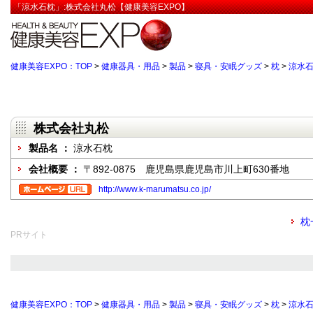
「涼水石枕」:株式会社丸松【健康美容EXPO】
健康美容EXPO：TOP
>
健康器具・用品
>
製品
>
寝具・安眠グッズ
>
枕
>
涼水
株式会社丸松
製品名 ：
涼水石枕
会社概要 ：
〒892-0875 鹿児島県鹿児島市川上町630番地
http://www.k-marumatsu.co.jp/
枕
PRサイト
健康美容EXPO：TOP
>
健康器具・用品
>
製品
>
寝具・安眠グッズ
>
枕
>
涼水