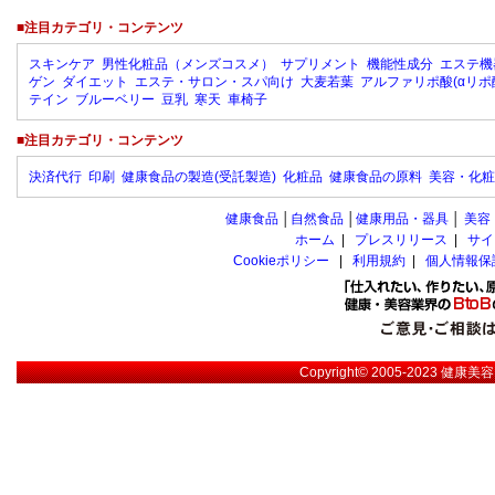
■注目カテゴリ・コンテンツ
スキンケア
男性化粧品（メンズコスメ）
サプリメント
機能性成分
エステ機
ゲン
ダイエット
エステ・サロン・スパ向け
大麦若葉
アルファリポ酸(αリポ
テイン
ブルーベリー
豆乳
寒天
車椅子
■注目カテゴリ・コンテンツ
決済代行
印刷
健康食品の製造(受託製造)
化粧品
健康食品の原料
美容・化粧
健康食品
│
自然食品
│
健康用品・器具
│
美容
ホーム
|
プレスリリース
|
サイ
Cookieポリシー
|
利用規約
|
個人情報保
Copyright© 2005-2023
健康美容