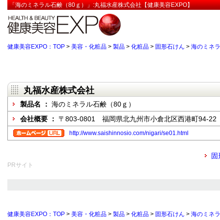
「海のミネラル石鹸（80ｇ）」:丸福水産株式会社【健康美容EXPO】
健康美容EXPO：TOP
>
美容・化粧品
>
製品
>
化粧品
>
固形石けん
>
海のミネラ
丸福水産株式会社
製品名 ：
海のミネラル石鹸（80ｇ）
会社概要 ：
〒803-0801 福岡県北九州市小倉北区西港町94-22
http://www.saishinnosio.com/nigari/se01.html
固
PRサイト
健康美容EXPO：TOP
>
美容・化粧品
>
製品
>
化粧品
>
固形石けん
>
海のミネラ