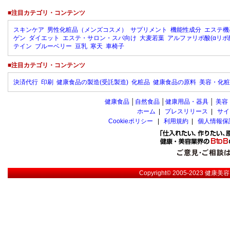
■注目カテゴリ・コンテンツ
スキンケア
男性化粧品（メンズコスメ）
サプリメント
機能性成分
エステ機
ゲン
ダイエット
エステ・サロン・スパ向け
大麦若葉
アルファリポ酸(αリポ
テイン
ブルーベリー
豆乳
寒天
車椅子
■注目カテゴリ・コンテンツ
決済代行
印刷
健康食品の製造(受託製造)
化粧品
健康食品の原料
美容・化粧
健康食品
│
自然食品
│
健康用品・器具
│
美容
ホーム
|
プレスリリース
|
サイ
Cookieポリシー
|
利用規約
|
個人情報保
Copyright© 2005-2023
健康美容