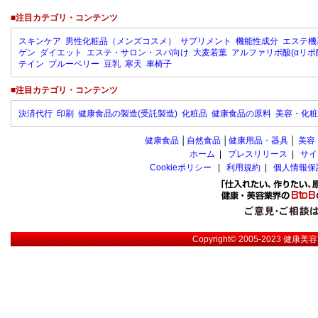
■注目カテゴリ・コンテンツ
スキンケア
男性化粧品（メンズコスメ）
サプリメント
機能性成分
エステ機
ゲン
ダイエット
エステ・サロン・スパ向け
大麦若葉
アルファリポ酸(αリポ
テイン
ブルーベリー
豆乳
寒天
車椅子
■注目カテゴリ・コンテンツ
決済代行
印刷
健康食品の製造(受託製造)
化粧品
健康食品の原料
美容・化粧
健康食品
│
自然食品
│
健康用品・器具
│
美容
ホーム
|
プレスリリース
|
サイ
Cookieポリシー
|
利用規約
|
個人情報保
Copyright© 2005-2023
健康美容