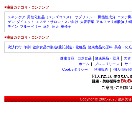
■注目カテゴリ・コンテンツ
スキンケア
男性化粧品（メンズコスメ）
サプリメント
機能性成分
エステ機
ゲン
ダイエット
エステ・サロン・スパ向け
大麦若葉
アルファリポ酸(αリポ
テイン
ブルーベリー
豆乳
寒天
車椅子
■注目カテゴリ・コンテンツ
決済代行
印刷
健康食品の製造(受託製造)
化粧品
健康食品の原料
美容・化粧
健康食品
│
自然食品
│
健康用品・器具
│
美容
ホーム
|
プレスリリース
|
サイ
Cookieポリシー
|
利用規約
|
個人情報保
Copyright© 2005-2023
健康美容