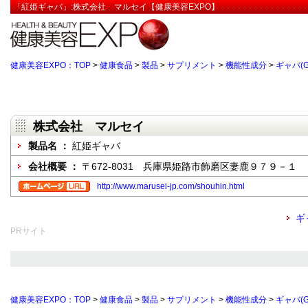
「紅姫ギャバ」:株式会社 マルセイ【健康美容EXPO】
健康美容EXPO：TOP
>
健康食品
>
製品
>
サプリメント
>
機能性成分
>
ギャバ(G
株式会社 マルセイ
製品名 ：
紅姫ギャバ
会社概要 ：
〒672-8031 兵庫県姫路市飾磨区妻鹿９７９－１
http://www.marusei-jp.com/shouhin.html
ギ
PRサイト
健康美容EXPO：TOP
>
健康食品
>
製品
>
サプリメント
>
機能性成分
>
ギャバ(G