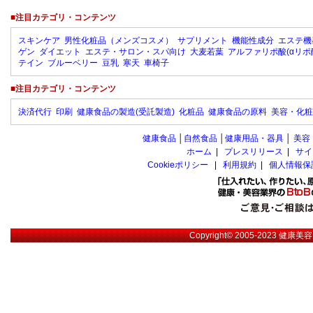
■注目カテゴリ・コンテンツ
スキンケア
男性化粧品（メンズコスメ）
サプリメント
機能性成分
エステ機
ゲン
ダイエット
エステ・サロン・スパ向け
大麦若葉
アルファリポ酸(αリポ
テイン
ブルーベリー
豆乳
寒天
車椅子
■注目カテゴリ・コンテンツ
決済代行
印刷
健康食品の製造(受託製造)
化粧品
健康食品の原料
美容・化粧
健康食品
│
自然食品
│
健康用品・器具
│
美容
ホーム
|
プレスリリース
|
サイ
Cookieポリシー
|
利用規約
|
個人情報保
Copyright© 2005-2023
健康美容