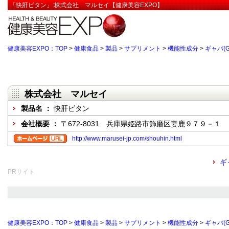
「快肝ビタン」:株式会社 マルセイ【健康美容EXPO】
健康美容EXPO：TOP
>
健康食品
>
製品
>
サプリメント
>
機能性成分
>
ギャバ(G
株式会社 マルセイ
製品名 ：
快肝ビタン
会社概要 ：
〒672-8031 兵庫県姫路市飾磨区妻鹿９７９－１
http://www.marusei-jp.com/shouhin.html
ギ
PRサイト
健康美容EXPO：TOP
>
健康食品
>
製品
>
サプリメント
>
機能性成分
>
ギャバ(G