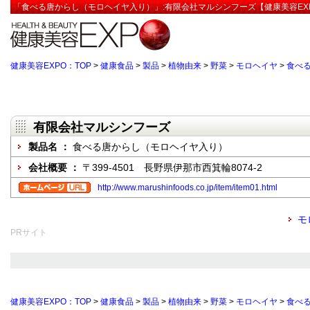
「食べる唐からし（モロヘイヤ入り）」:有限会社マルシンフーズ【健康美容EX
健康美容EXPO：TOP
>
健康食品
>
製品
>
植物由来
>
野菜
>
モロヘイヤ
>
食べ
有限会社マルシンフーズ
製品名 ：
食べる唐からし（モロヘイヤ入り）
会社概要 ：
〒399-4501 長野県伊那市西箕輪8074-2
http://www.marushinfoods.co.jp/item/item01.html
モ
PRサイト
健康美容EXPO：TOP
>
健康食品
>
製品
>
植物由来
>
野菜
>
モロヘイヤ
>
食べ