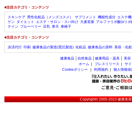
■注目カテゴリ・コンテンツ
スキンケア
男性化粧品（メンズコスメ）
サプリメント
機能性成分
エステ機
ゲン
ダイエット
エステ・サロン・スパ向け
大麦若葉
アルファリポ酸(αリポ
テイン
ブルーベリー
豆乳
寒天
車椅子
■注目カテゴリ・コンテンツ
決済代行
印刷
健康食品の製造(受託製造)
化粧品
健康食品の原料
美容・化粧
健康食品
│
自然食品
│
健康用品・器具
│
美容
ホーム
|
プレスリリース
|
サイ
Cookieポリシー
|
利用規約
|
個人情報保
Copyright© 2005-2023
健康美容