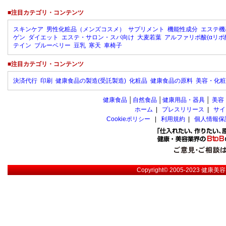
■注目カテゴリ・コンテンツ
スキンケア
男性化粧品（メンズコスメ）
サプリメント
機能性成分
エステ機
ゲン
ダイエット
エステ・サロン・スパ向け
大麦若葉
アルファリポ酸(αリポ
テイン
ブルーベリー
豆乳
寒天
車椅子
■注目カテゴリ・コンテンツ
決済代行
印刷
健康食品の製造(受託製造)
化粧品
健康食品の原料
美容・化粧
健康食品
│
自然食品
│
健康用品・器具
│
美容
ホーム
|
プレスリリース
|
サイ
Cookieポリシー
|
利用規約
|
個人情報保
Copyright© 2005-2023
健康美容