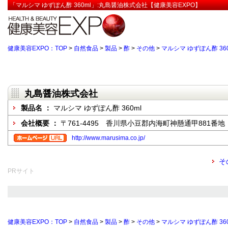
「マルシマ ゆずぽん酢 360ml」:丸島醤油株式会社【健康美容EXPO】
健康美容EXPO：TOP
>
自然食品
>
製品
>
酢
>
その他
>
マルシマ ゆずぽん酢 360
丸島醤油株式会社
製品名 ：
マルシマ ゆずぽん酢 360ml
会社概要 ：
〒761-4495 香川県小豆郡内海町神懸通甲881番地
http://www.marusima.co.jp/
そ
PRサイト
健康美容EXPO：TOP
>
自然食品
>
製品
>
酢
>
その他
>
マルシマ ゆずぽん酢 360