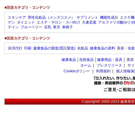
■注目カテゴリ・コンテンツ
スキンケア
男性化粧品（メンズコスメ）
サプリメント
機能性成分
エステ機
ゲン
ダイエット
エステ・サロン・スパ向け
大麦若葉
アルファリポ酸(αリポ
テイン
ブルーベリー
豆乳
寒天
車椅子
■注目カテゴリ・コンテンツ
決済代行
印刷
健康食品の製造(受託製造)
化粧品
健康食品の原料
美容・化粧
健康食品
│
自然食品
│
健康用品・器具
│
美容
ホーム
|
プレスリリース
|
サイ
Cookieポリシー
|
利用規約
|
個人情報保
Copyright© 2005-2023
健康美容