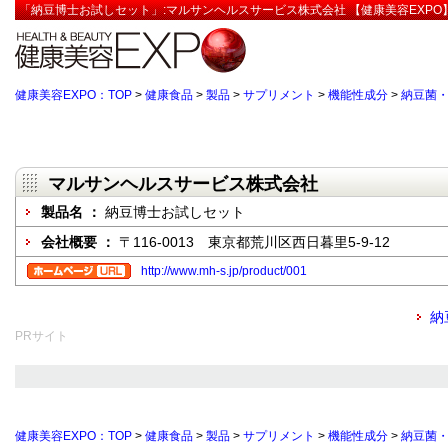
「納豆博士お試しセット」:マルサンヘルスサービス株式会社 【健康美容EXPO
健康美容EXPO：TOP
>
健康食品
>
製品
>
サプリメント
>
機能性成分
>
納豆菌
マルサンヘルスサービス株式会社
製品名 ：
納豆博士お試しセット
会社概要 ：
〒116-0013 東京都荒川区西日暮里5-9-12
http://www.mh-s.jp/product/001
納
PRサイト
健康美容EXPO：TOP
>
健康食品
>
製品
>
サプリメント
>
機能性成分
>
納豆菌