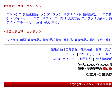
■注目カテゴリ・コンテンツ
スキンケア
男性化粧品（メンズコスメ）
サプリメント
機能性成分
エステ機
ゲン
ダイエット
エステ・サロン・スパ向け
大麦若葉
アルファリポ酸(αリポ
テイン
ブルーベリー
豆乳
寒天
車椅子
■注目カテゴリ・コンテンツ
決済代行
印刷
健康食品の製造(受託製造)
化粧品
健康食品の原料
美容・化粧
健康食品
│
自然食品
│
健康用品・器具
│
美容
ホーム
|
プレスリリース
|
サイ
Cookieポリシー
|
利用規約
|
個人情報保
Copyright© 2005-2023
健康美容