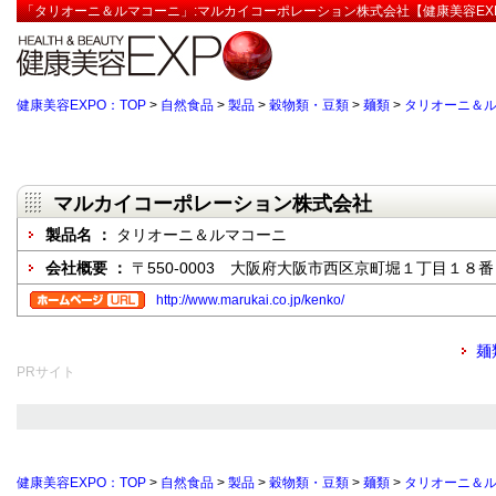
「タリオーニ＆ルマコーニ」:マルカイコーポレーション株式会社【健康美容EX
健康美容EXPO：TOP
>
自然食品
>
製品
>
穀物類・豆類
>
麺類
>
タリオーニ＆
マルカイコーポレーション株式会社
製品名 ：
タリオーニ＆ルマコーニ
会社概要 ：
〒550-0003 大阪府大阪市西区京町堀１丁目１８
http://www.marukai.co.jp/kenko/
麺
PRサイト
健康美容EXPO：TOP
>
自然食品
>
製品
>
穀物類・豆類
>
麺類
>
タリオーニ＆