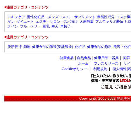
■注目カテゴリ・コンテンツ
スキンケア
男性化粧品（メンズコスメ）
サプリメント
機能性成分
エステ機
ゲン
ダイエット
エステ・サロン・スパ向け
大麦若葉
アルファリポ酸(αリポ
テイン
ブルーベリー
豆乳
寒天
車椅子
■注目カテゴリ・コンテンツ
決済代行
印刷
健康食品の製造(受託製造)
化粧品
健康食品の原料
美容・化粧
健康食品
│
自然食品
│
健康用品・器具
│
美容
ホーム
|
プレスリリース
|
サイ
Cookieポリシー
|
利用規約
|
個人情報保
Copyright© 2005-2023
健康美容