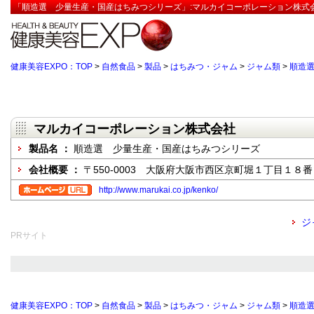
「順造選 少量生産・国産はちみつシリーズ」:マルカイコーポレーション株式会
健康美容EXPO：TOP
>
自然食品
>
製品
>
はちみつ・ジャム
>
ジャム類
>
順造
マルカイコーポレーション株式会社
製品名 ：
順造選 少量生産・国産はちみつシリーズ
会社概要 ：
〒550-0003 大阪府大阪市西区京町堀１丁目１８
http://www.marukai.co.jp/kenko/
ジ
PRサイト
健康美容EXPO：TOP
>
自然食品
>
製品
>
はちみつ・ジャム
>
ジャム類
>
順造