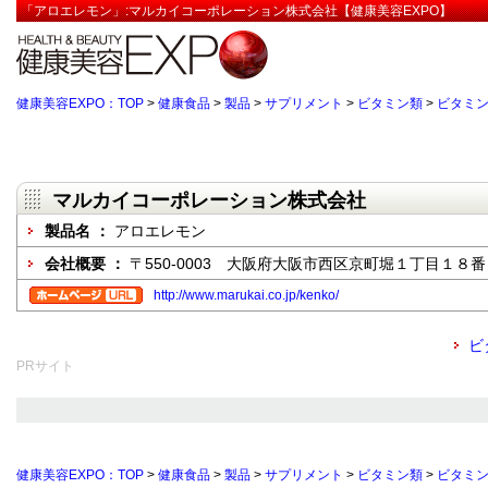
「アロエレモン」:マルカイコーポレーション株式会社【健康美容EXPO】
健康美容EXPO：TOP
>
健康食品
>
製品
>
サプリメント
>
ビタミン類
>
ビタミン
マルカイコーポレーション株式会社
製品名 ：
アロエレモン
会社概要 ：
〒550-0003 大阪府大阪市西区京町堀１丁目１８
http://www.marukai.co.jp/kenko/
ビ
PRサイト
健康美容EXPO：TOP
>
健康食品
>
製品
>
サプリメント
>
ビタミン類
>
ビタミン