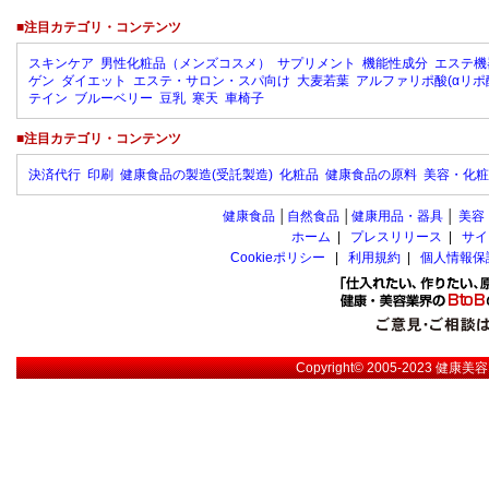
■注目カテゴリ・コンテンツ
スキンケア
男性化粧品（メンズコスメ）
サプリメント
機能性成分
エステ機
ゲン
ダイエット
エステ・サロン・スパ向け
大麦若葉
アルファリポ酸(αリポ
テイン
ブルーベリー
豆乳
寒天
車椅子
■注目カテゴリ・コンテンツ
決済代行
印刷
健康食品の製造(受託製造)
化粧品
健康食品の原料
美容・化粧
健康食品
│
自然食品
│
健康用品・器具
│
美容
ホーム
|
プレスリリース
|
サイ
Cookieポリシー
|
利用規約
|
個人情報保
Copyright© 2005-2023
健康美容