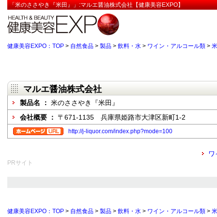
「米のささやき『米田』」:マルエ醤油株式会社【健康美容EXPO】
健康美容EXPO：TOP
>
自然食品
>
製品
>
飲料・水
>
ワイン・アルコール類
>
マルエ醤油株式会社
製品名 ：
米のささやき『米田』
会社概要 ：
〒671-1135 兵庫県姫路市大津区新町1-2
http://j-liquor.com/index.php?mode=100
ワ
PRサイト
健康美容EXPO：TOP
>
自然食品
>
製品
>
飲料・水
>
ワイン・アルコール類
>