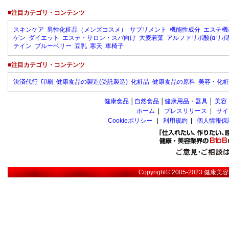
■注目カテゴリ・コンテンツ
スキンケア
男性化粧品（メンズコスメ）
サプリメント
機能性成分
エステ機
ゲン
ダイエット
エステ・サロン・スパ向け
大麦若葉
アルファリポ酸(αリポ
テイン
ブルーベリー
豆乳
寒天
車椅子
■注目カテゴリ・コンテンツ
決済代行
印刷
健康食品の製造(受託製造)
化粧品
健康食品の原料
美容・化粧
健康食品
│
自然食品
│
健康用品・器具
│
美容
ホーム
|
プレスリリース
|
サイ
Cookieポリシー
|
利用規約
|
個人情報保
Copyright© 2005-2023
健康美容