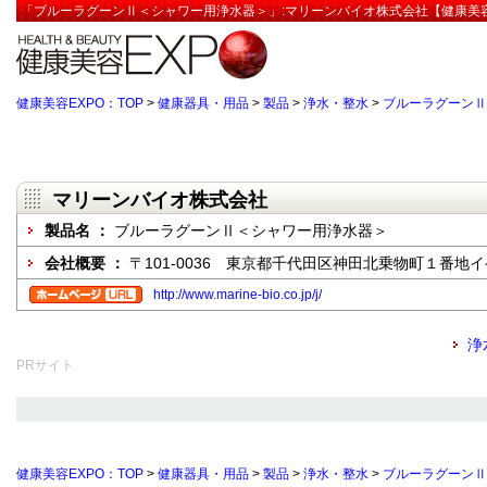
「ブルーラグーンⅡ＜シャワー用浄水器＞」:マリーンバイオ株式会社【健康美容
健康美容EXPO：TOP
>
健康器具・用品
>
製品
>
浄水・整水
>
ブルーラグーンⅡ
マリーンバイオ株式会社
製品名 ：
ブルーラグーンⅡ＜シャワー用浄水器＞
会社概要 ：
〒101-0036 東京都千代田区神田北乗物町１番地
http://www.marine-bio.co.jp/j/
浄
PRサイト
健康美容EXPO：TOP
>
健康器具・用品
>
製品
>
浄水・整水
>
ブルーラグーンⅡ