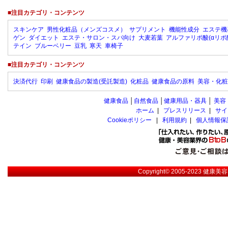
■注目カテゴリ・コンテンツ
スキンケア
男性化粧品（メンズコスメ）
サプリメント
機能性成分
エステ機
ゲン
ダイエット
エステ・サロン・スパ向け
大麦若葉
アルファリポ酸(αリポ
テイン
ブルーベリー
豆乳
寒天
車椅子
■注目カテゴリ・コンテンツ
決済代行
印刷
健康食品の製造(受託製造)
化粧品
健康食品の原料
美容・化粧
健康食品
│
自然食品
│
健康用品・器具
│
美容
ホーム
|
プレスリリース
|
サイ
Cookieポリシー
|
利用規約
|
個人情報保
Copyright© 2005-2023
健康美容