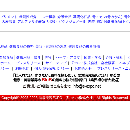
プリメント
機能性成分
エステ機器
介護食品
基礎化粧品
青ミカン(青みかん)
青汁
大麦若葉
アルファリポ酸(αリポ酸)
ピクノジェノール
黒酢
特定保健用食品(トク
化粧品
健康食品の原料
美容・化粧品の製造
健康食品の機器設備
自然食品
│
健康用品・器具
│
美容
│
ハーブ・アロマ
│
団体・学会
│
介護・福祉
│
ホーム
|
プレスリリース
|
サイトマップ
|
Zenken株式会社 会社概要
|
ヘルプ
ポリシー
|
利用規約
|
個人情報保護ポリシー
|
お問合わせ
|
プレスリリース・ニ
Copyright© 2005-2023
健康美容EXPO
[
Zenken株式会社
] All Rights Reserved.