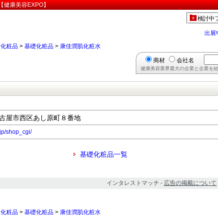
健康美容EXPO】
検討中
出展
>
化粧品
>
基礎化粧品
>
康佳潤肌化粧水
商材
会社名
健康美容業界最大の企業と企業を結
県名古屋市西区あし原町８番地
jp/shop_cgi/
基礎化粧品一覧
インタレストマッチ -
広告の掲載について
>
化粧品
>
基礎化粧品
>
康佳潤肌化粧水