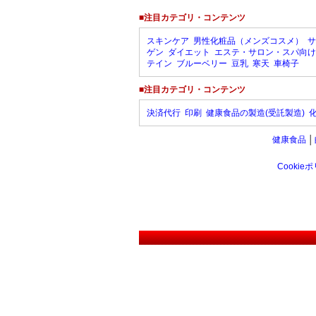
■注目カテゴリ・コンテンツ
スキンケア
男性化粧品（メンズコスメ）
サ
ゲン
ダイエット
エステ・サロン・スパ向け
テイン
ブルーベリー
豆乳
寒天
車椅子
■注目カテゴリ・コンテンツ
決済代行
印刷
健康食品の製造(受託製造)
健康食品
│
Cookie