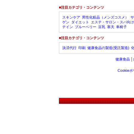
■注目カテゴリ・コンテンツ
スキンケア
男性化粧品（メンズコスメ）
サ
ゲン
ダイエット
エステ・サロン・スパ向け
テイン
ブルーベリー
豆乳
寒天
車椅子
■注目カテゴリ・コンテンツ
決済代行
印刷
健康食品の製造(受託製造)
健康食品
│
Cookie