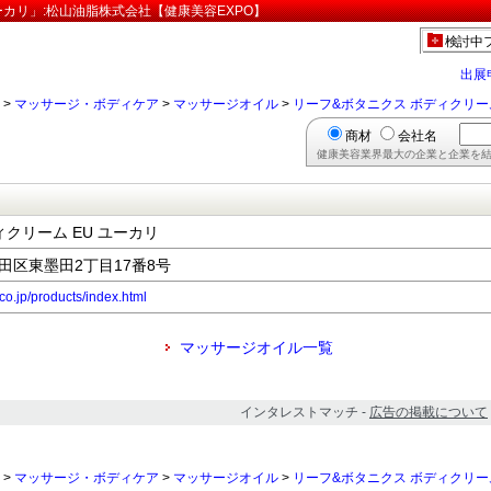
ーカリ」:松山油脂株式会社【健康美容EXPO】
検討中
出展
>
マッサージ・ボディケア
>
マッサージオイル
>
リーフ&ボタニクス ボディクリーム
商材
会社名
健康美容業界最大の企業と企業を結
クリーム EU ユーカリ
墨田区東墨田2丁目17番8号
o.jp/products/index.html
マッサージオイル一覧
インタレストマッチ -
広告の掲載について
>
マッサージ・ボディケア
>
マッサージオイル
>
リーフ&ボタニクス ボディクリーム