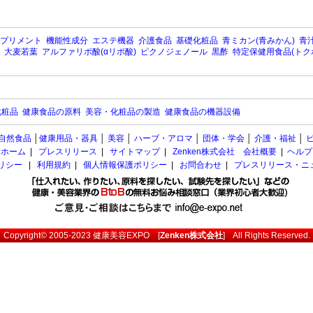
プリメント
機能性成分
エステ機器
介護食品
基礎化粧品
青ミカン(青みかん)
青汁
大麦若葉
アルファリポ酸(αリポ酸)
ピクノジェノール
黒酢
特定保健用食品(トク
化粧品
健康食品の原料
美容・化粧品の製造
健康食品の機器設備
自然食品
│
健康用品・器具
│
美容
│
ハーブ・アロマ
│
団体・学会
│
介護・福祉
│
ホーム
|
プレスリリース
|
サイトマップ
|
Zenken株式会社 会社概要
|
ヘルプ
ポリシー
|
利用規約
|
個人情報保護ポリシー
|
お問合わせ
|
プレスリリース・ニ
Copyright© 2005-2023
健康美容EXPO
[
Zenken株式会社
] All Rights Reserved.