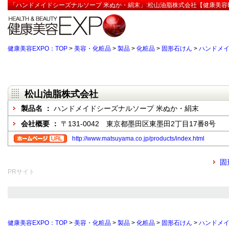
「ハンドメイドシーズナルソープ 米ぬか・絹末」:松山油脂株式会社【健康美容E
健康美容EXPO：TOP
>
美容・化粧品
>
製品
>
化粧品
>
固形石けん
>
ハンドメイ
松山油脂株式会社
製品名 ：
ハンドメイドシーズナルソープ 米ぬか・絹末
会社概要 ：
〒131-0042 東京都墨田区東墨田2丁目17番8号
http://www.matsuyama.co.jp/products/index.html
固
PRサイト
健康美容EXPO：TOP
>
美容・化粧品
>
製品
>
化粧品
>
固形石けん
>
ハンドメイ