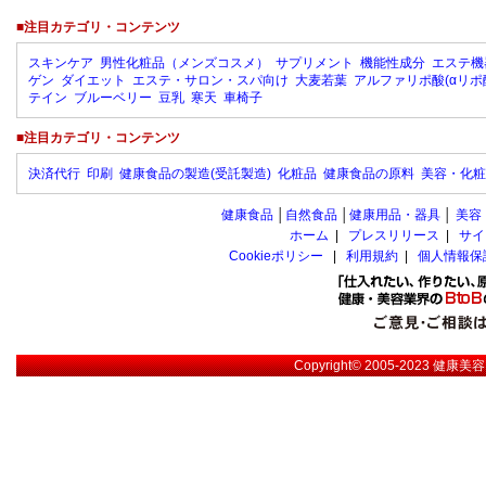
■注目カテゴリ・コンテンツ
スキンケア
男性化粧品（メンズコスメ）
サプリメント
機能性成分
エステ機
ゲン
ダイエット
エステ・サロン・スパ向け
大麦若葉
アルファリポ酸(αリポ
テイン
ブルーベリー
豆乳
寒天
車椅子
■注目カテゴリ・コンテンツ
決済代行
印刷
健康食品の製造(受託製造)
化粧品
健康食品の原料
美容・化粧
健康食品
│
自然食品
│
健康用品・器具
│
美容
ホーム
|
プレスリリース
|
サイ
Cookieポリシー
|
利用規約
|
個人情報保
Copyright© 2005-2023
健康美容