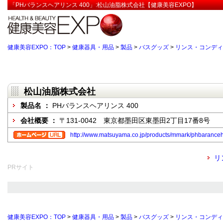
「PHバランスヘアリンス 400」:松山油脂株式会社【健康美容EXPO】
健康美容EXPO：TOP
>
健康器具・用品
>
製品
>
バスグッズ
>
リンス・コンディ
松山油脂株式会社
製品名 ：
PHバランスヘアリンス 400
会社概要 ：
〒131-0042 東京都墨田区東墨田2丁目17番8号
http://www.matsuyama.co.jp/products/mmark/phbaranceha
リ
PRサイト
健康美容EXPO：TOP
>
健康器具・用品
>
製品
>
バスグッズ
>
リンス・コンディ