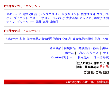
■注目カテゴリ・コンテンツ
スキンケア
男性化粧品（メンズコスメ）
サプリメント
機能性成分
エステ機
ゲン
ダイエット
エステ・サロン・スパ向け
大麦若葉
アルファリポ酸(αリポ
テイン
ブルーベリー
豆乳
寒天
車椅子
■注目カテゴリ・コンテンツ
決済代行
印刷
健康食品の製造(受託製造)
化粧品
健康食品の原料
美容・化粧
健康食品
│
自然食品
│
健康用品・器具
│
美容
ホーム
|
プレスリリース
|
サイ
Cookieポリシー
|
利用規約
|
個人情報保
Copyright© 2005-2023
健康美容