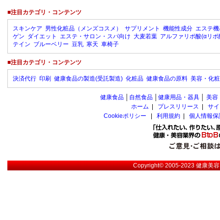
■注目カテゴリ・コンテンツ
スキンケア
男性化粧品（メンズコスメ）
サプリメント
機能性成分
エステ機
ゲン
ダイエット
エステ・サロン・スパ向け
大麦若葉
アルファリポ酸(αリポ
テイン
ブルーベリー
豆乳
寒天
車椅子
■注目カテゴリ・コンテンツ
決済代行
印刷
健康食品の製造(受託製造)
化粧品
健康食品の原料
美容・化粧
健康食品
│
自然食品
│
健康用品・器具
│
美容
ホーム
|
プレスリリース
|
サイ
Cookieポリシー
|
利用規約
|
個人情報保
Copyright© 2005-2023
健康美容