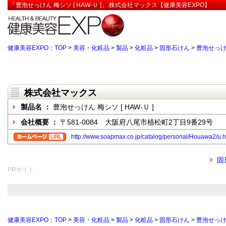
「豊泡せっけん 梅シソ [ HAW-Ｕ ]」:株式会社マックス【健康美容EXPO】
健康美容EXPO：TOP
>
美容・化粧品
>
製品
>
化粧品
>
固形石けん
>
豊泡せっけん
株式会社マックス
製品名 ：
豊泡せっけん 梅シソ [ HAW-Ｕ ]
会社概要 ：
〒581-0084 大阪府八尾市植松町2丁目9番29号
http://www.soapmax.co.jp/catalog/personal/Houawa2/u.h
固
PRサイト
健康美容EXPO：TOP
>
美容・化粧品
>
製品
>
化粧品
>
固形石けん
>
豊泡せっけん