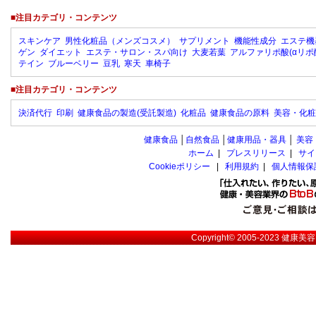
■注目カテゴリ・コンテンツ
スキンケア
男性化粧品（メンズコスメ）
サプリメント
機能性成分
エステ機
ゲン
ダイエット
エステ・サロン・スパ向け
大麦若葉
アルファリポ酸(αリポ
テイン
ブルーベリー
豆乳
寒天
車椅子
■注目カテゴリ・コンテンツ
決済代行
印刷
健康食品の製造(受託製造)
化粧品
健康食品の原料
美容・化粧
健康食品
│
自然食品
│
健康用品・器具
│
美容
ホーム
|
プレスリリース
|
サイ
Cookieポリシー
|
利用規約
|
個人情報保
Copyright© 2005-2023
健康美容