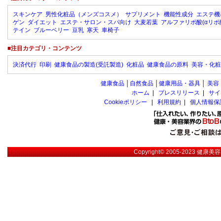
スキンケア
男性化粧品（メンズコスメ）
サプリメント
機能性成分
エステ機
ゲン
ダイエット
エステ・サロン・スパ向け
大麦若葉
アルファリポ酸(αリポ
テイン
ブルーベリー
豆乳
寒天
車椅子
■注目カテゴリ・コンテンツ
決済代行
印刷
健康食品の製造(受託製造)
化粧品
健康食品の原料
美容・化粧
健康食品
│
自然食品
│
健康用品・器具
│
美容
ホーム
|
プレスリリース
|
サイ
Cookieポリシー
|
利用規約
|
個人情報保
Copyright© 2005-2023
健康美容