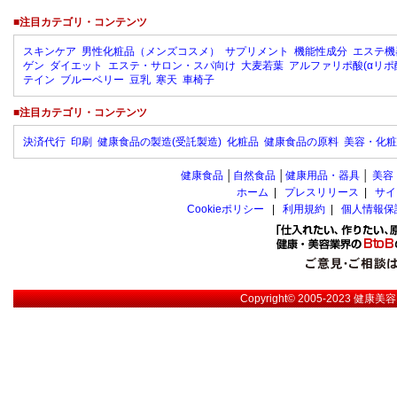
■注目カテゴリ・コンテンツ
スキンケア
男性化粧品（メンズコスメ）
サプリメント
機能性成分
エステ機
ゲン
ダイエット
エステ・サロン・スパ向け
大麦若葉
アルファリポ酸(αリポ
テイン
ブルーベリー
豆乳
寒天
車椅子
■注目カテゴリ・コンテンツ
決済代行
印刷
健康食品の製造(受託製造)
化粧品
健康食品の原料
美容・化粧
健康食品
│
自然食品
│
健康用品・器具
│
美容
ホーム
|
プレスリリース
|
サイ
Cookieポリシー
|
利用規約
|
個人情報保
Copyright© 2005-2023
健康美容