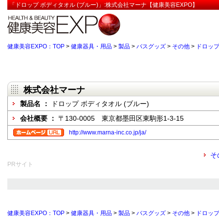
「ドロップ ボディタオル (ブルー)」:株式会社マーナ【健康美容EXPO】
健康美容EXPO：TOP
>
健康器具・用品
>
製品
>
バスグッズ
>
その他
>
ドロップ
株式会社マーナ
製品名 ：
ドロップ ボディタオル (ブルー)
会社概要 ：
〒130-0005 東京都墨田区東駒形1-3-15
http://www.marna-inc.co.jp/ja/
そ
PRサイト
健康美容EXPO：TOP
>
健康器具・用品
>
製品
>
バスグッズ
>
その他
>
ドロップ