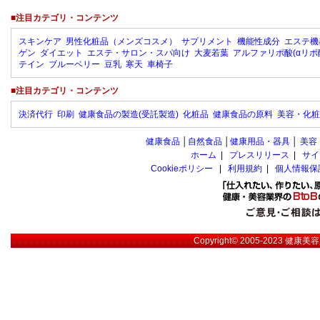
■注目カテゴリ・コンテンツ
スキンケア
男性化粧品（メンズコスメ）
サプリメント
機能性成分
エステ機
ゲン
ダイエット
エステ・サロン・スパ向け
大麦若葉
アルファリポ酸(αリポ
テイン
ブルーベリー
豆乳
寒天
車椅子
■注目カテゴリ・コンテンツ
決済代行
印刷
健康食品の製造(受託製造)
化粧品
健康食品の原料
美容・化粧
健康食品
│
自然食品
│
健康用品・器具
│
美容
ホーム
|
プレスリリース
|
サイ
Cookieポリシー
|
利用規約
|
個人情報保
Copyright© 2005-2023
健康美容