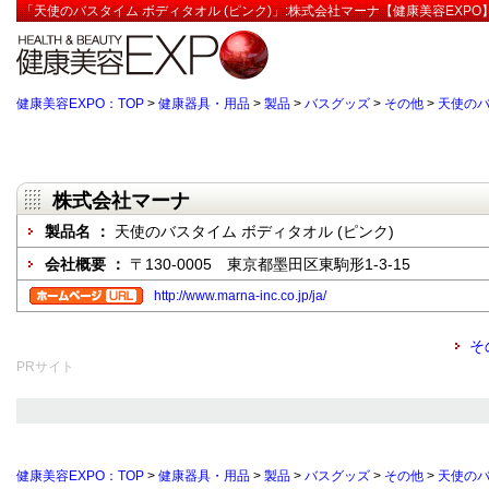
「天使のバスタイム ボディタオル (ピンク)」:株式会社マーナ【健康美容EXPO
健康美容EXPO：TOP
>
健康器具・用品
>
製品
>
バスグッズ
>
その他
>
天使のバ
株式会社マーナ
製品名 ：
天使のバスタイム ボディタオル (ピンク)
会社概要 ：
〒130-0005 東京都墨田区東駒形1-3-15
http://www.marna-inc.co.jp/ja/
そ
PRサイト
健康美容EXPO：TOP
>
健康器具・用品
>
製品
>
バスグッズ
>
その他
>
天使のバ