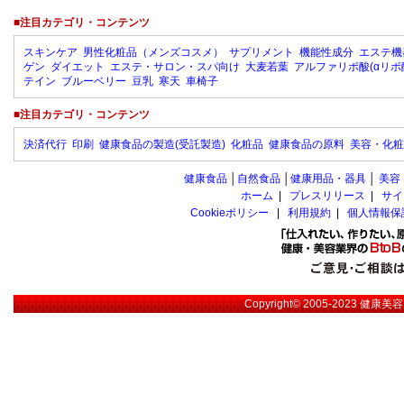
■注目カテゴリ・コンテンツ
スキンケア
男性化粧品（メンズコスメ）
サプリメント
機能性成分
エステ機
ゲン
ダイエット
エステ・サロン・スパ向け
大麦若葉
アルファリポ酸(αリポ
テイン
ブルーベリー
豆乳
寒天
車椅子
■注目カテゴリ・コンテンツ
決済代行
印刷
健康食品の製造(受託製造)
化粧品
健康食品の原料
美容・化粧
健康食品
│
自然食品
│
健康用品・器具
│
美容
ホーム
|
プレスリリース
|
サイ
Cookieポリシー
|
利用規約
|
個人情報保
Copyright© 2005-2023
健康美容