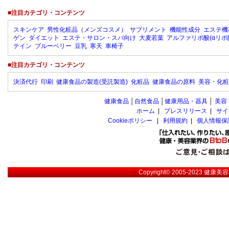
■注目カテゴリ・コンテンツ
スキンケア
男性化粧品（メンズコスメ）
サプリメント
機能性成分
エステ機
ゲン
ダイエット
エステ・サロン・スパ向け
大麦若葉
アルファリポ酸(αリポ
テイン
ブルーベリー
豆乳
寒天
車椅子
■注目カテゴリ・コンテンツ
決済代行
印刷
健康食品の製造(受託製造)
化粧品
健康食品の原料
美容・化粧
健康食品
│
自然食品
│
健康用品・器具
│
美容
ホーム
|
プレスリリース
|
サイ
Cookieポリシー
|
利用規約
|
個人情報保
Copyright© 2005-2023
健康美容