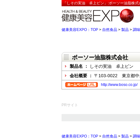
「しその実油 卓上ビン」:ボーソー油脂株式
健康美容EXPO：TOP
>
自然食品
>
製品
>
調
ボーソー油脂株式会社
製品名 ：
しその実油 卓上ビン
会社概要 ：
〒103-0022 東京
http://www.boso.co.jp/
PRサイト
健康美容EXPO：TOP
>
自然食品
>
製品
>
調