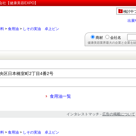
会社【健康美容EXPO】
検討中
出展
味料
>
食用油
>
しその実油 卓上ビン
商材
会社名
健康美容業界最大の企業と企業を結
都中央区日本橋室町2丁目4番2号
食用油一覧
インタレストマッチ -
広告の掲載について
味料
>
食用油
>
しその実油 卓上ビン