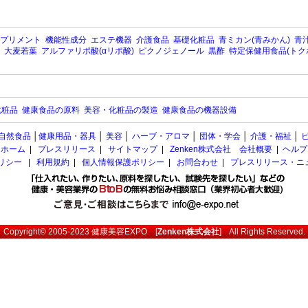
プリメント
機能性成分
エステ機器
介護食品
基礎化粧品
青ミカン(青みかん)
青汁
大麦若葉
アルファリポ酸(αリポ酸)
ピクノジェノール
黒酢
特定保健用食品(トク
化粧品
健康食品の原料
美容・化粧品の製造
健康食品の機器設備
自然食品
│
健康用品・器具
│
美容
│
ハーブ・アロマ
│
団体・学会
│
介護・福祉
│
ホーム
|
プレスリリース
|
サイトマップ
|
Zenken株式会社 会社概要
|
ヘルプ
ポリシー
|
利用規約
|
個人情報保護ポリシー
|
お問合わせ
|
プレスリリース・ニ
Copyright© 2005-2023
健康美容EXPO
[
Zenken株式会社
] All Rights Reserved.