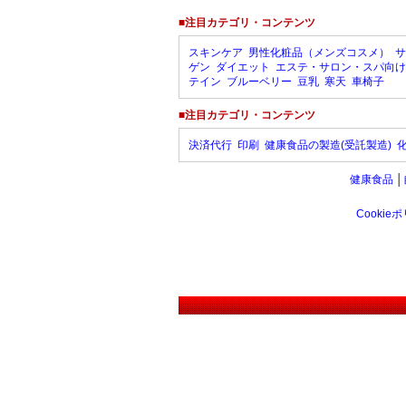
■注目カテゴリ・コンテンツ
スキンケア
男性化粧品（メンズコスメ）
サ
ゲン
ダイエット
エステ・サロン・スパ向け
テイン
ブルーベリー
豆乳
寒天
車椅子
■注目カテゴリ・コンテンツ
決済代行
印刷
健康食品の製造(受託製造)
健康食品
│
Cookie