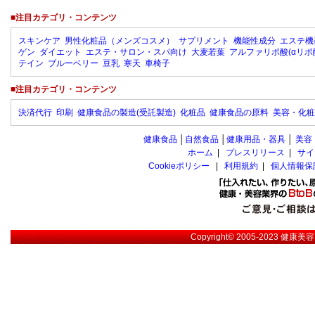
■注目カテゴリ・コンテンツ
スキンケア
男性化粧品（メンズコスメ）
サプリメント
機能性成分
エステ機
ゲン
ダイエット
エステ・サロン・スパ向け
大麦若葉
アルファリポ酸(αリポ
テイン
ブルーベリー
豆乳
寒天
車椅子
■注目カテゴリ・コンテンツ
決済代行
印刷
健康食品の製造(受託製造)
化粧品
健康食品の原料
美容・化粧
健康食品
│
自然食品
│
健康用品・器具
│
美容
ホーム
|
プレスリリース
|
サイ
Cookieポリシー
|
利用規約
|
個人情報保
Copyright© 2005-2023
健康美容