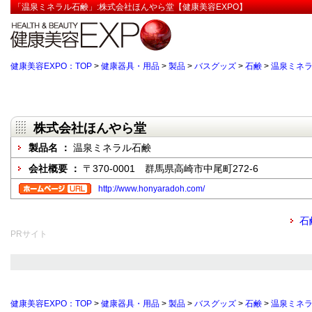
「温泉ミネラル石鹸」:株式会社ほんやら堂【健康美容EXPO】
健康美容EXPO：TOP
>
健康器具・用品
>
製品
>
バスグッズ
>
石鹸
>
温泉ミネ
株式会社ほんやら堂
製品名 ：
温泉ミネラル石鹸
会社概要 ：
〒370-0001 群馬県高崎市中尾町272-6
http://www.honyaradoh.com/
石
PRサイト
健康美容EXPO：TOP
>
健康器具・用品
>
製品
>
バスグッズ
>
石鹸
>
温泉ミネ