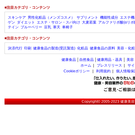
■注目カテゴリ・コンテンツ
スキンケア
男性化粧品（メンズコスメ）
サプリメント
機能性成分
エステ機
ゲン
ダイエット
エステ・サロン・スパ向け
大麦若葉
アルファリポ酸(αリポ
テイン
ブルーベリー
豆乳
寒天
車椅子
■注目カテゴリ・コンテンツ
決済代行
印刷
健康食品の製造(受託製造)
化粧品
健康食品の原料
美容・化粧
健康食品
│
自然食品
│
健康用品・器具
│
美容
ホーム
|
プレスリリース
|
サイ
Cookieポリシー
|
利用規約
|
個人情報保
Copyright© 2005-2023
健康美容