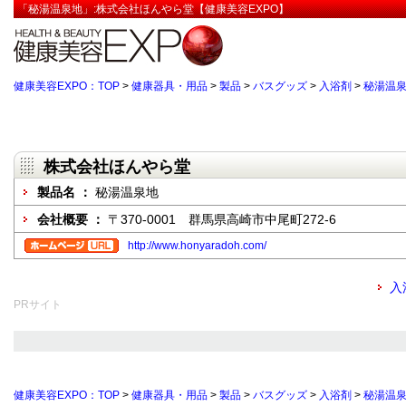
「秘湯温泉地」:株式会社ほんやら堂【健康美容EXPO】
健康美容EXPO：TOP
>
健康器具・用品
>
製品
>
バスグッズ
>
入浴剤
>
秘湯温
株式会社ほんやら堂
製品名 ：
秘湯温泉地
会社概要 ：
〒370-0001 群馬県高崎市中尾町272-6
http://www.honyaradoh.com/
入
PRサイト
健康美容EXPO：TOP
>
健康器具・用品
>
製品
>
バスグッズ
>
入浴剤
>
秘湯温