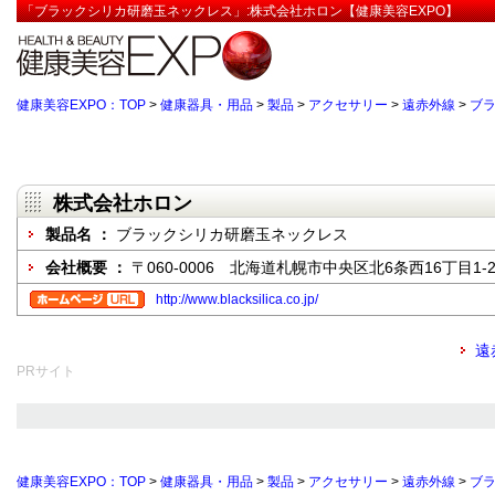
「ブラックシリカ研磨玉ネックレス」:株式会社ホロン【健康美容EXPO】
健康美容EXPO：TOP
>
健康器具・用品
>
製品
>
アクセサリー
>
遠赤外線
>
ブ
株式会社ホロン
製品名 ：
ブラックシリカ研磨玉ネックレス
会社概要 ：
〒060-0006 北海道札幌市中央区北6条西16丁目1-2
http://www.blacksilica.co.jp/
遠
PRサイト
健康美容EXPO：TOP
>
健康器具・用品
>
製品
>
アクセサリー
>
遠赤外線
>
ブ