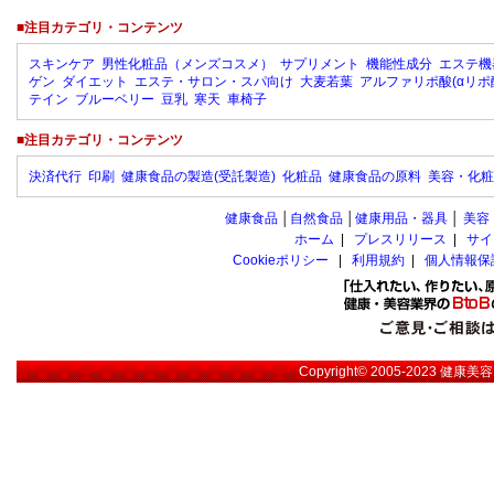
■注目カテゴリ・コンテンツ
スキンケア
男性化粧品（メンズコスメ）
サプリメント
機能性成分
エステ機
ゲン
ダイエット
エステ・サロン・スパ向け
大麦若葉
アルファリポ酸(αリポ
テイン
ブルーベリー
豆乳
寒天
車椅子
■注目カテゴリ・コンテンツ
決済代行
印刷
健康食品の製造(受託製造)
化粧品
健康食品の原料
美容・化粧
健康食品
│
自然食品
│
健康用品・器具
│
美容
ホーム
|
プレスリリース
|
サイ
Cookieポリシー
|
利用規約
|
個人情報保
Copyright© 2005-2023
健康美容